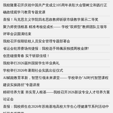
我校隆重召开庆祝中国共产党成立105周年表彰大会暨树立和践行正
确政绩观学习教育专题党课
喜报！马克思主义学院四名思政教师斩获市级教学展示二等奖
聚力师资强根基 精准考核促成长—— 学校“双师型”教师团队立项等
评审会议圆满结束
我校召开假期驻校人员安全管理专题部署会
省运会轮滑赛场传捷报：我校选手韩佩辰独揽两枚金牌!
创意碰撞青春 实干斩获佳绩！
我校举行2026届外国留学生毕业典礼
学校举行2026年暑期社会实践出征仪式
AI赋能教育革新，智慧引领未来课堂—— 学校举办“AI时代智慧课程
建设实操路径”专题讲座
精研培养方案 夯实育人根基——我校召开2026新设专业人才培养方案
论证会
喜报：我校师生在2026年苏南基地高校大学生心理健康节系列活动中